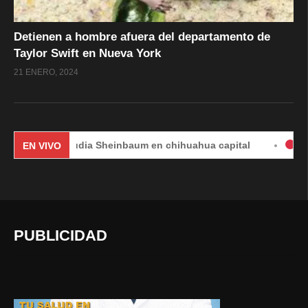
Detienen a hombre afuera del departamento de
Taylor Swift en Nueva York
21 ENERO, 2024
Claudia Sheinbaum en chihuahua capital
#EnVivo | D
EN VIVO
PUBLICIDAD