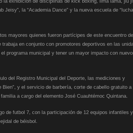
 la exhibición de disciplinas de kick boxing, lima lama, jiu j
Jeisy”, la “Academia Dance” y la nueva escuela de “lucha 
tos mayores quienes fueron partícipes de este encuentro de
ue trabaja en conjunto con promotores deportivos en las unid
to el programa municipal y tener un mayor impacto con nuev
ulo del Registro Municipal del Deporte, las mediciones y
ien”, y el servicio de barbería, corte de cabello gratuito a
 de familia a cargo del elemento José Cuauhtémoc Quintana.
 de futbol 7, con la participación de 12 equipos infantiles y
ejidal de béisbol.