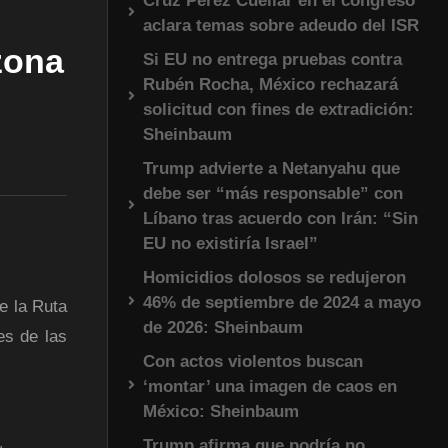
Cruz Pérez Cuéllar en el congreso
aclara temas sobre adeudo del ISR
zona
Si EU no entrega pruebas contra
Rubén Rocha, México rechazará
solicitud con fines de extradición:
Sheinbaum
Trump advierte a Netanyahu que
debe ser “más responsable” con
Líbano tras acuerdo con Irán: “Sin
EU no existiría Israel”
Homicidios dolosos se redujeron
46% de septiembre de 2024 a mayo
de la Ruta
de 2026: Sheinbaum
es de las
Con actos violentos buscan
‘montar’ una imagen de caos en
México: Sheinbaum
Trump afirma que podría no