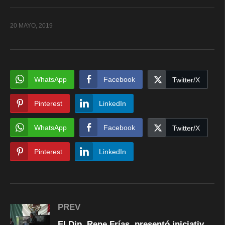
20 MAYO, 2019
WhatsApp
Facebook
Twitter/X
Pinterest
LinkedIn
WhatsApp
Facebook
Twitter/X
Pinterest
LinkedIn
PREV
El Dip. Rene Frías, presentó iniciativa del Senado sobre la Reforma Educativa