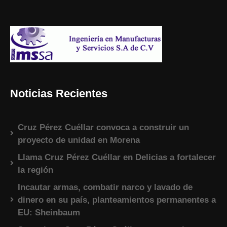
Noticias Recientes
Cruz Pérez Cuéllar convoca a construir un
proyecto de unidad en Morena
Llama Cruz Pérez Cuéllar en Delicias a fortalecer
la región
Incautar armas, combatir narco y lavado de
dinero en su país, planteamientos permanentes a
EU: Sheinbaum