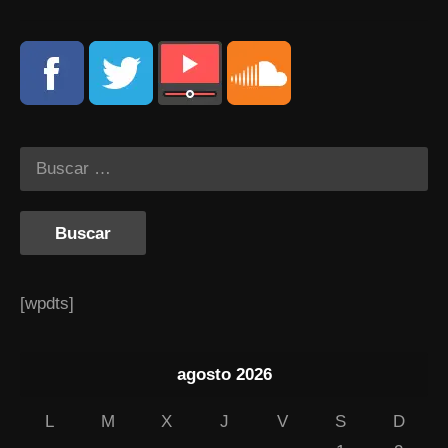
[wpdts]
agosto 2026
L
M
X
J
V
S
D