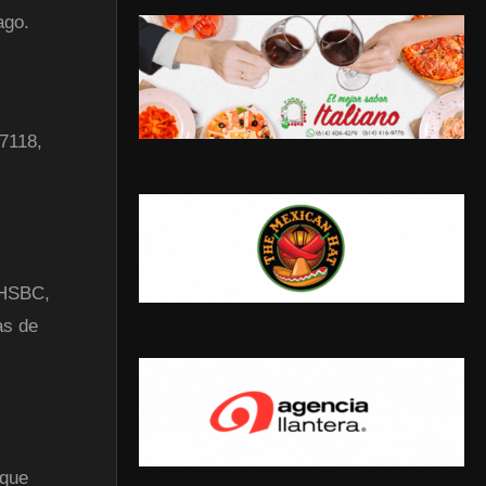
ago.
 7118,
 HSBC,
as de
 que