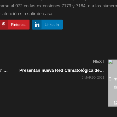
arse al 072 en las extensiones 7173 y 7184, o a los númer
 atención sin salir de casa.
Pinterest
LinkedIn
NEXT
Invita Gobierno Municipal a participar en campaña de donación de medicamentos
Presentan nueva Red Climatológica del estado con 35 estaciones de medición
5 MARZO, 2021