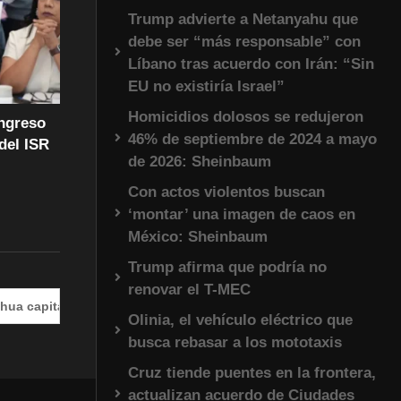
Trump advierte a Netanyahu que
debe ser “más responsable” con
Líbano tras acuerdo con Irán: “Sin
EU no existiría Israel”
Homicidios dolosos se redujeron
ongreso
46% de septiembre de 2024 a mayo
del ISR
de 2026: Sheinbaum
Con actos violentos buscan
‘montar’ una imagen de caos en
México: Sheinbaum
Trump afirma que podría no
renovar el T-MEC
al
#EnVivo | DÍA 2: Audiencia en la Corte Internacional
Olinia, el vehículo eléctrico que
busca rebasar a los mototaxis
Cruz tiende puentes en la frontera,
actualizan acuerdo de Ciudades