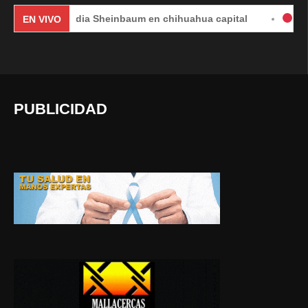
Claudia Sheinbaum en chihuahua capital
#EnVivo | DÍ
EN VIVO
PUBLICIDAD