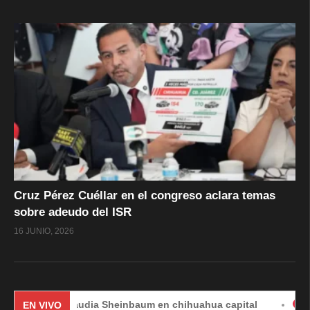
Cruz Pérez Cuéllar en el congreso aclara temas
sobre adeudo del ISR
16 JUNIO, 2026
Claudia Sheinbaum en chihuahua capital
#EnVivo | 
EN VIVO