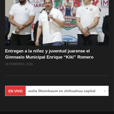
Entregan a la niñez y juventud juarense el
Gimnasio Municipal Enrique “Kiki” Romero
16 FEBRERO, 2026
Claudia Sheinbaum en chihuahua capital
#EnVivo | 
EN VIVO