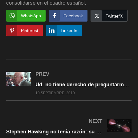
consolidarse en el cuadro español.
WhatsApp
Facebook
Twitter/X
Pinterest
LinkedIn
PREV
Ud. no tiene derecho de preguntarme aquí: Dip. Ruben Aguilar
19 SEPTIEMBRE, 2019
NEXT
Stephen Hawking no tenía razón: su famosa teoría se descarta científicamente