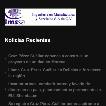
Noticias Recientes
Cruz Pérez Cuéllar convoca a construir un
proyecto de unidad en Morena
Llama Cruz Pérez Cuéllar en Delicias a fortalecer
la región
Incautar armas, combatir narco y lavado de
dinero en su país, planteamientos permanentes a
EU: Sheinbaum
Se registra Cruz Pérez Cuéllar como aspirante a