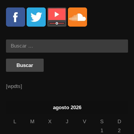
[wpdts]
agosto 2026
L
M
X
J
V
S
D
1
2