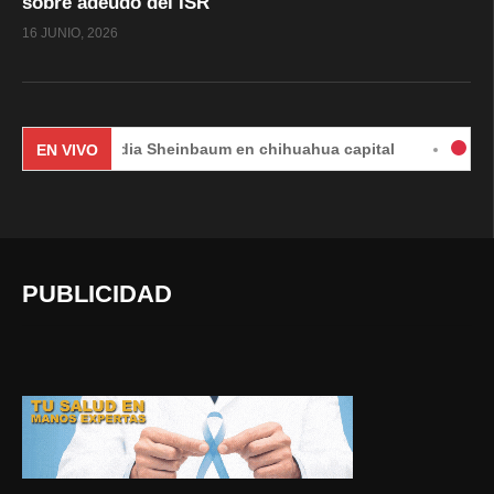
sobre adeudo del ISR
16 JUNIO, 2026
Claudia Sheinbaum en chihuahua capital
#EnVivo | DÍA
EN VIVO
PUBLICIDAD