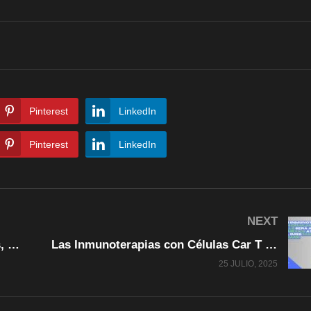
Pinterest
LinkedIn
Pinterest
LinkedIn
NEXT
Lamentable el numero de homicidios, pero hay que destacar que hubo detenidos y se contuvo: Cruz Pérez Cuéllar
Las Inmunoterapias con Células Car T Cells será accesible en México através del IMSS: Marcelo Ebrard
25 JULIO, 2025