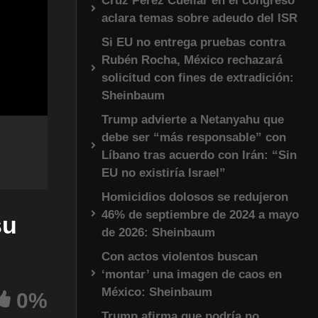
Cruz Pérez Cuéllar en el congreso
aclara temas sobre adeudo del ISR
Si EU no entrega pruebas contra
Rubén Rocha, México rechazará
solicitud con fines de extradición:
Sheinbaum
Trump advierte a Netanyahu que
debe ser “más responsable” con
Líbano tras acuerdo con Irán: “Sin
EU no existiría Israel”
Homicidios dolosos se redujeron
46% de septiembre de 2024 a mayo
su
de 2026: Sheinbaum
Con actos violentos buscan
‘montar’ una imagen de caos en
México: Sheinbaum
0%
Trump afirma que podría no