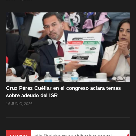
Cruz Pérez Cuéllar en el congreso aclara temas
sobre adeudo del ISR
16 JUNIO, 2026
Claudia Sheinbaum en chihuahua capital
#EnVivo | D