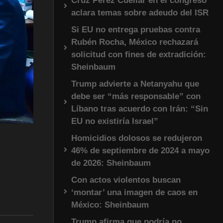
Cruz Pérez Cuéllar en el congreso
aclara temas sobre adeudo del ISR
Si EU no entrega pruebas contra
Rubén Rocha, México rechazará
solicitud con fines de extradición:
Sheinbaum
Trump advierte a Netanyahu que
debe ser “más responsable” con
Líbano tras acuerdo con Irán: “Sin
EU no existiría Israel”
Homicidios dolosos se redujeron
46% de septiembre de 2024 a mayo
de 2026: Sheinbaum
Con actos violentos buscan
‘montar’ una imagen de caos en
México: Sheinbaum
Trump afirma que podría no