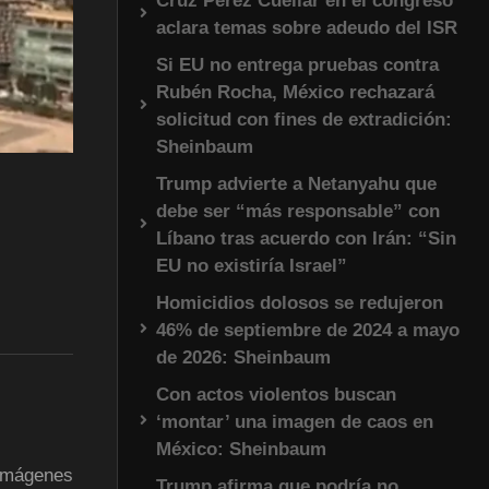
Cruz Pérez Cuéllar en el congreso
aclara temas sobre adeudo del ISR
Si EU no entrega pruebas contra
Rubén Rocha, México rechazará
solicitud con fines de extradición:
Sheinbaum
Trump advierte a Netanyahu que
debe ser “más responsable” con
Líbano tras acuerdo con Irán: “Sin
EU no existiría Israel”
Homicidios dolosos se redujeron
46% de septiembre de 2024 a mayo
de 2026: Sheinbaum
Con actos violentos buscan
‘montar’ una imagen de caos en
México: Sheinbaum
 imágenes
Trump afirma que podría no