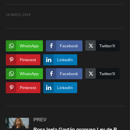
14 MAYO, 2019
WhatsApp
Facebook
Twitter/X
Pinterest
LinkedIn
WhatsApp
Facebook
Twitter/X
Pinterest
LinkedIn
PREV
Rosa Isela Gaytán propuso Ley de Responsabilidad Patrimonial del Estado