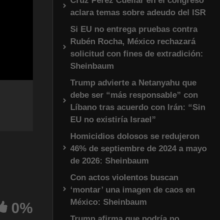
Cruz Pérez Cuéllar en el congreso
aclara temas sobre adeudo del ISR
Si EU no entrega pruebas contra
Rubén Rocha, México rechazará
solicitud con fines de extradición:
Sheinbaum
Trump advierte a Netanyahu que
debe ser “más responsable” con
Líbano tras acuerdo con Irán: “Sin
EU no existiría Israel”
Homicidios dolosos se redujeron
46% de septiembre de 2024 a mayo
de 2026: Sheinbaum
Con actos violentos buscan
‘montar’ una imagen de caos en
México: Sheinbaum
0%
Trump afirma que podría no