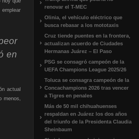
ó hoy que
renovar el T-MEC
o emplear
Olinia, el vehículo eléctrico que
busca rebasar a los mototaxis
Cruz tiende puentes en la frontera,
peor
actualizan acuerdo de Ciudades
Hermanas Juárez – El Paso
ó en
PSG se consagró campeón de la
UEFA Champions League 2025/26
Toluca se consagra campeón de la
Concachampions 2026 tras vencer
ón actual
a Tigres en penales
lo menos,
Más de 50 mil chihuahuenses
respaldan en Juárez los dos años
del triunfo de la Presidenta Claudia
Sheinbaum