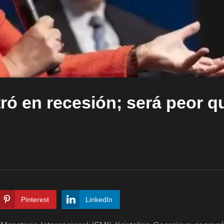
ó en recesión; será peor q
Pinterest
LinkedIn