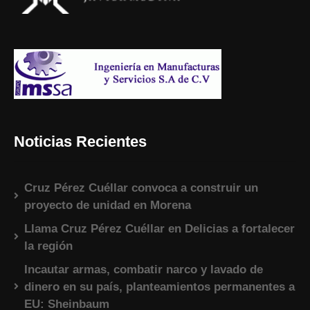
Noticias Recientes
Cruz Pérez Cuéllar convoca a construir un
proyecto de unidad en Morena
Llama Cruz Pérez Cuéllar en Delicias a fortalecer
la región
Incautar armas, combatir narco y lavado de
dinero en su país, planteamientos permanentes a
EU: Sheinbaum