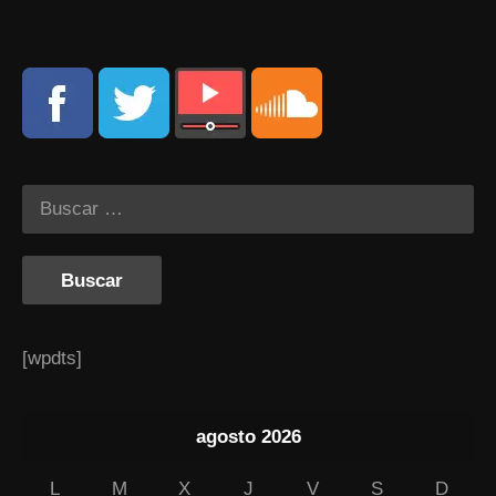
[wpdts]
agosto 2026
L
M
X
J
V
S
D