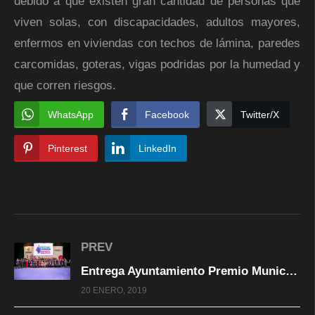
debido a que existen gran cantidad de personas que
viven solas, con discapacidades, adultos mayores,
enfermos en viviendas con techos de lámina, paredes
carcomidas, goteras, vigas podridas por la humedad y
que corren riesgos.
WhatsApp
Facebook
Twitter/X
Pinterest
LinkedIn
PREV
Entrega Ayuntamiento Premio Municipal a la Excelencia en el Deporte Teporaca 2018
20 ENERO, 2019