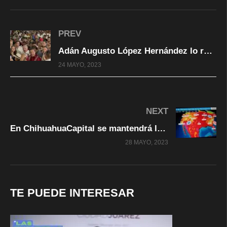
PREV
Adán Augusto López Hernández lo reciben en ciudad Juárez con “Presidente, Presidente”
24 MAYO, 2023
NEXT
En ChihuahuaCapital se mantendrá la lluvia por toda la mañana de este 28 de mayo Tome precauciones..
28 MAYO, 2023
TE PUEDE INTERESAR