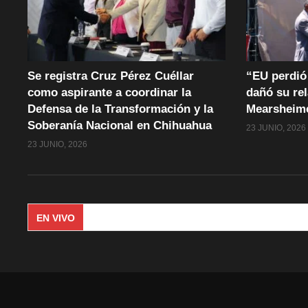
Se registra Cruz Pérez Cuéllar
“EU perdió 
como aspirante a coordinar la
dañó su rel
Defensa de la Transformación y la
Mearsheim
Soberanía Nacional en Chihuahua
23 JUNIO, 2026
23 JUNIO, 2026
EN VIVO