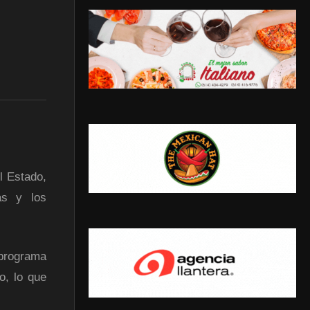
l Estado,
as y los
 programa
o, lo que