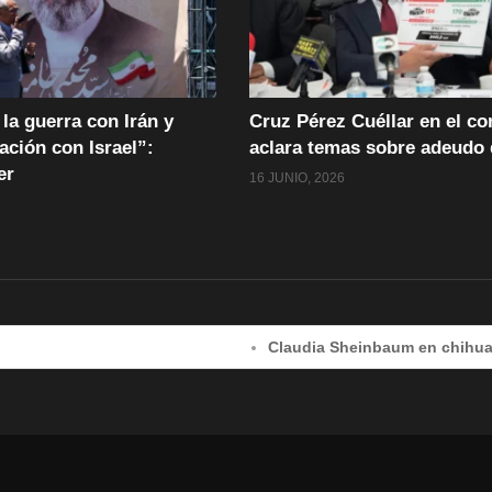
la guerra con Irán y
Cruz Pérez Cuéllar en el c
ación con Israel”:
aclara temas sobre adeudo 
er
16 JUNIO, 2026
Claudia Sheinbaum en chihuahua capita