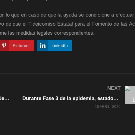
 por lo que en caso de que la ayuda se condicione a efectuar
tivo de que el Fideicomiso Estatal para el Fomento de las Ac
ome las medidas legales correspondientes.
Pinterest
LinkedIn
NEXT
Registra Chihuahua rápido ascenso de casos de COVID-19, advierte Salud
Durante Fase 3 de la epidemia, estados del norte serán los más afectados: López-Gatell
15 ABRIL, 2020