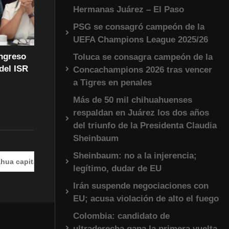
Hermanas Juárez – El Paso
PSG se consagró campeón de la
UEFA Champions League 2025/26
ongreso
Toluca se consagra campeón de la
del ISR
Concachampions 2026 tras vencer
a Tigres en penales
Más de 50 mil chihuahuenses
respaldan en Juárez los dos años
del triunfo de la Presidenta Claudia
Sheinbaum
Sheinbaum: no a la injerencia;
l
#EnVivo | DÍA 2: Audiencia en la Corte Internacional
legítimo, dudar de EU
Irán suspende negociaciones con
EU; acusa violación de alto el fuego
Colombia: candidato de
ultraderecha gana la primera vuelta