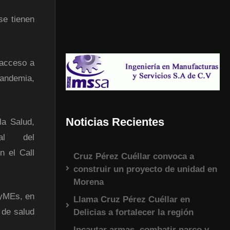
se tienen
 acceso a
pandemia,
Noticias Recientes
la Salud,
al del
n el Call
Cruz Pérez Cuéllar convoca a
construir un proyecto de unidad en
Morena
PyMEs, en
Llama Cruz Pérez Cuéllar en
 de salud
Delicias a fortalecer la región
Incautar armas, combatir narco y