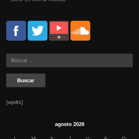
[wpdts]
agosto 2026
L
M
X
J
V
S
D