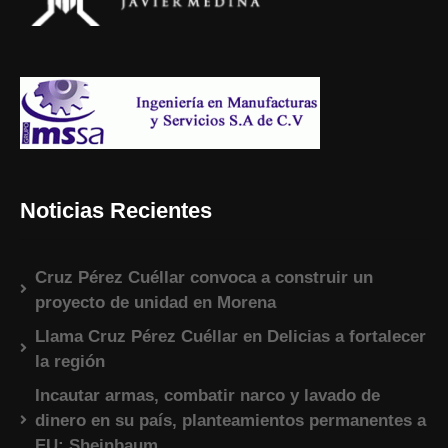
Noticias Recientes
Cruz Pérez Cuéllar convoca a construir un
proyecto de unidad en Morena
Llama Cruz Pérez Cuéllar en Delicias a fortalecer
la región
Incautar armas, combatir narco y lavado de
dinero en su país, planteamientos permanentes a
EU: Sheinbaum