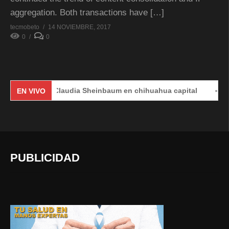
aggregation. Both transactions have […]
tecmobeto
14 NOVIEMBRE, 2017
0
0
Claudia Sheinbaum en chihuahua capital
#EnVi
EN VIVO
PUBLICIDAD