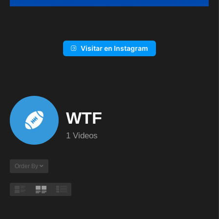
Visitar en Instagram
WTF
1 Videos
Order By