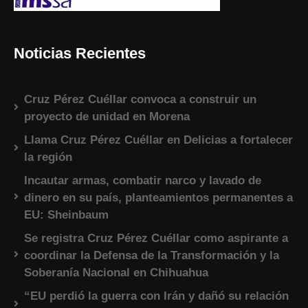
Noticias Recientes
Cruz Pérez Cuéllar convoca a construir un
proyecto de unidad en Morena
Llama Cruz Pérez Cuéllar en Delicias a fortalecer
la región
Incautar armas, combatir narco y lavado de
dinero en su país, planteamientos permanentes a
EU: Sheinbaum
Se registra Cruz Pérez Cuéllar como aspirante a
coordinar la Defensa de la Transformación y la
Soberanía Nacional en Chihuahua
“EU perdió la guerra con Irán y dañó su relación