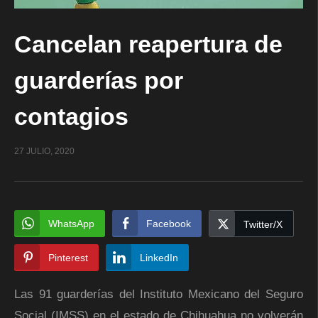
Cancelan reapertura de
guarderías por
contagios
27 JULIO, 2020
WhatsApp
Facebook
Twitter/X
Pinterest
LinkedIn
Las 91 guarderías del Instituto Mexicano del Seguro
Social (IMSS) en el estado de Chihuahua no volverán