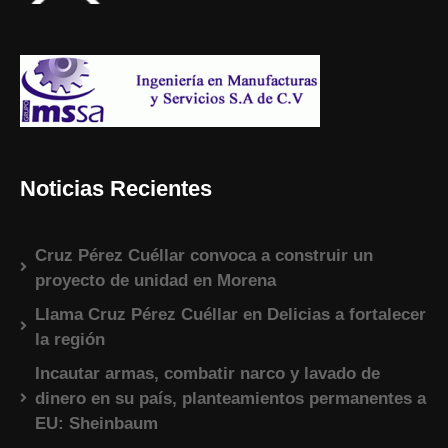
Noticias Recientes
Cruz Pérez Cuéllar convoca a construir un
proyecto de unidad en Morena
Llama Cruz Pérez Cuéllar en Delicias a fortalecer
la región
Incautar armas, combatir narco y lavado de
dinero en su país, planteamientos permanentes a
EU: Sheinbaum