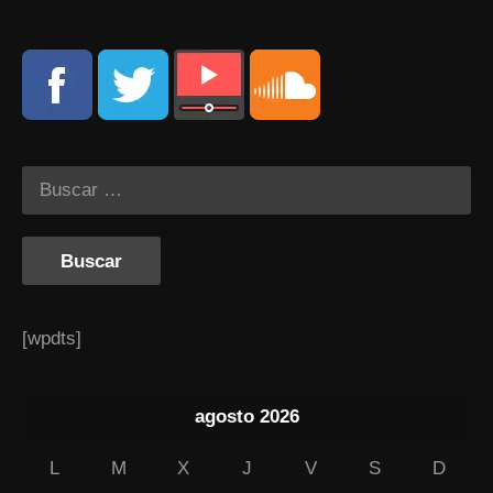
[wpdts]
agosto 2026
L
M
X
J
V
S
D