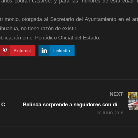
 años podrán casarse, y para las menores de esta edad, 
rimonio, otorgada al Secretario del Ayuntamiento en el art
huahua, no tiene razón de existir.
blicación en el Periódico Oficial del Estado.
Pinterest
LinkedIn
NEXT
El Ayuntamiento de Chihuahua inicia Campaña de Prevención de la Rikettsia.
Belinda sorprende a seguidores con diminuto bikini
20 JULIO, 2018