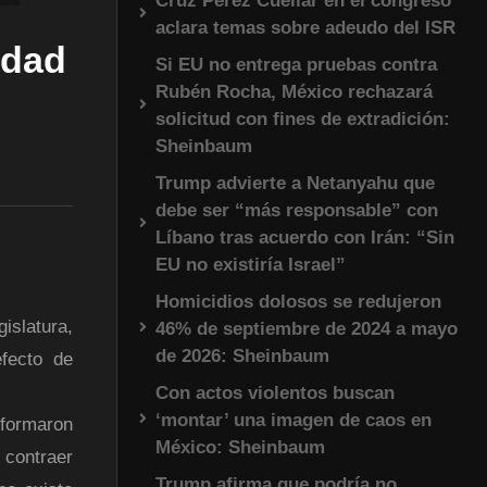
Cruz Pérez Cuéllar en el congreso
aclara temas sobre adeudo del ISR
edad
Si EU no entrega pruebas contra
Rubén Rocha, México rechazará
solicitud con fines de extradición:
Sheinbaum
Trump advierte a Netanyahu que
debe ser “más responsable” con
Líbano tras acuerdo con Irán: “Sin
EU no existiría Israel”
Homicidios dolosos se redujeron
islatura,
46% de septiembre de 2024 a mayo
de 2026: Sheinbaum
efecto de
Con actos violentos buscan
‘montar’ una imagen de caos en
eformaron
México: Sheinbaum
 contraer
Trump afirma que podría no