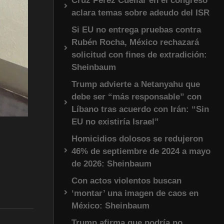
Cruz Pérez Cuéllar en el congreso
aclara temas sobre adeudo del ISR
Si EU no entrega pruebas contra
Rubén Rocha, México rechazará
solicitud con fines de extradición:
Sheinbaum
Trump advierte a Netanyahu que
debe ser “más responsable” con
Líbano tras acuerdo con Irán: “Sin
EU no existiría Israel”
Homicidios dolosos se redujeron
46% de septiembre de 2024 a mayo
de 2026: Sheinbaum
Con actos violentos buscan
‘montar’ una imagen de caos en
México: Sheinbaum
Trump afirma que podría no