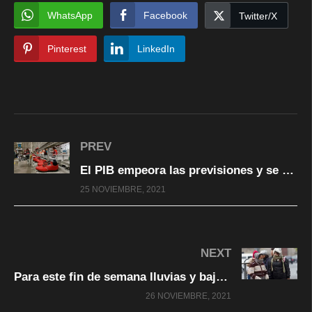
WhatsApp
Facebook
Twitter/X
Pinterest
LinkedIn
PREV
El PIB empeora las previsiones y se contrae un 0.4% en el tercer trimestre
25 NOVIEMBRE, 2021
NEXT
Para este fin de semana lluvias y baja temperatura en la mayor parte del estado, así como nevadas en la zona serrana: CEPC
26 NOVIEMBRE, 2021