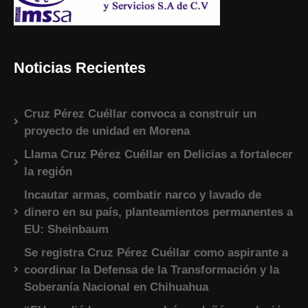
Noticias Recientes
Cruz Pérez Cuéllar convoca a construir un
proyecto de unidad en Morena
Llama Cruz Pérez Cuéllar en Delicias a fortalecer
la región
Incautar armas, combatir narco y lavado de
dinero en su país, planteamientos permanentes a
EU: Sheinbaum
Se registra Cruz Pérez Cuéllar como aspirante a
coordinar la Defensa de la Transformación y la
Soberanía Nacional en Chihuahua