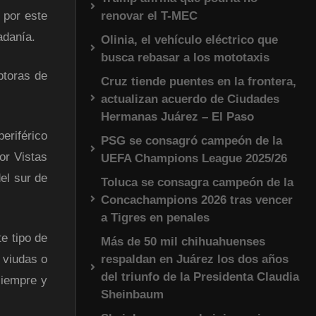
renovar el T-MEC
 por este
adanía.
Olinia, el vehículo eléctrico que
busca rebasar a los mototaxis
ptoras de
Cruz tiende puentes en la frontera,
actualizan acuerdo de Ciudades
Hermanas Juárez – El Paso
eriférico
PSG se consagró campeón de la
or Vistas
UEFA Champions League 2025/26
el sur de
Toluca se consagra campeón de la
Concachampions 2026 tras vencer
a Tigres en penales
e tipo de
Más de 50 mil chihuahuenses
respaldan en Juárez los dos años
 viudas o
del triunfo de la Presidenta Claudia
siempre y
Sheinbaum