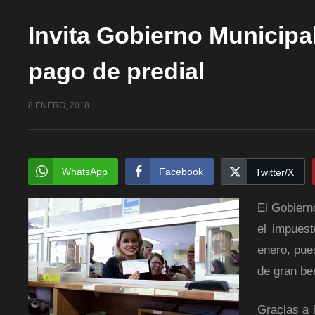
Invita Gobierno Municipa
pago de predial
8 ENERO, 2018
WhatsApp
Facebook
Twitter/X
El Gobiern
el impuest
enero, pues
de gran ben
Gracias a 