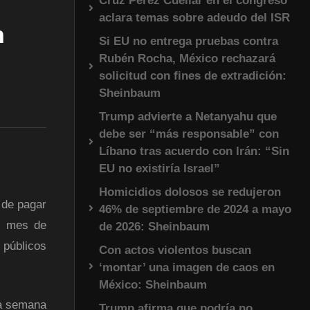
Cruz Pérez Cuéllar en el congreso
aclara temas sobre adeudo del ISR
n
Si EU no entrega pruebas contra
Rubén Rocha, México rechazará
solicitud con fines de extradición:
Sheinbaum
Trump advierte a Netanyahu que
debe ser “más responsable” con
Líbano tras acuerdo con Irán: “Sin
EU no existiría Israel”
Homicidios dolosos se redujeron
 de pagar
46% de septiembre de 2024 a mayo
el mes de
de 2026: Sheinbaum
 públicos
Con actos violentos buscan
‘montar’ una imagen de caos en
México: Sheinbaum
ra semana
Trump afirma que podría no