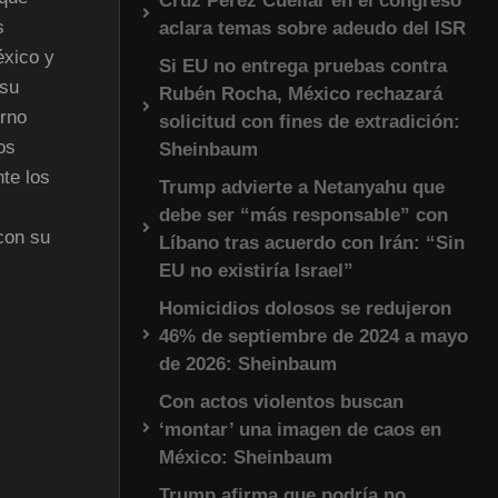
Cruz Pérez Cuéllar en el congreso
s
aclara temas sobre adeudo del ISR
éxico y
Si EU no entrega pruebas contra
 su
Rubén Rocha, México rechazará
erno
solicitud con fines de extradición:
os
Sheinbaum
te los
Trump advierte a Netanyahu que
debe ser “más responsable” con
con su
Líbano tras acuerdo con Irán: “Sin
EU no existiría Israel”
Homicidios dolosos se redujeron
46% de septiembre de 2024 a mayo
de 2026: Sheinbaum
Con actos violentos buscan
‘montar’ una imagen de caos en
México: Sheinbaum
Trump afirma que podría no