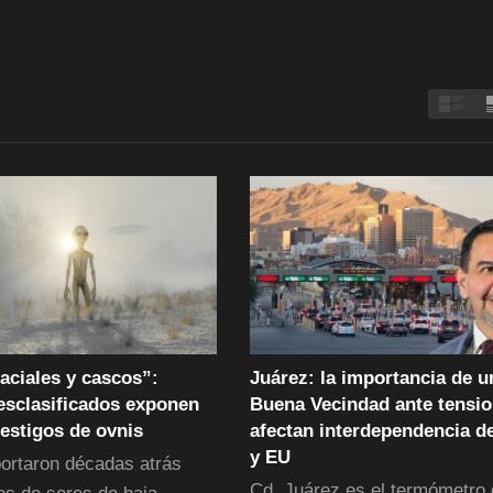
aciales y cascos”:
Juárez: la importancia de u
esclasificados exponen
Buena Vecindad ante tensi
testigos de ovnis
afectan interdependencia d
y EU
portaron décadas atrás
Cd. Juárez es el termómetro