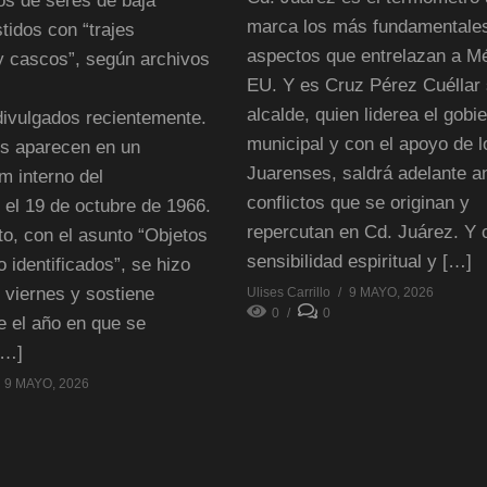
os de seres de baja
marca los más fundamentale
tidos con “trajes
aspectos que entrelazan a M
y cascos”, según archivos
EU. Y es Cruz Pérez Cuéllar
alcalde, quien liderea el gobi
ivulgados recientemente.
municipal y con el apoyo de l
os aparecen en un
Juarenses, saldrá adelante an
 interno del
conflictos que se originan y
 el 19 de octubre de 1966.
repercutan en Cd. Juárez. Y 
o, con el asunto “Objetos
sensibilidad espiritual y […]
 identificados”, se hizo
 viernes y sostiene
Ulises Carrillo
9 MAYO, 2026
0
0
e el año en que se
[…]
9 MAYO, 2026