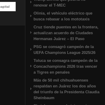
renovar el T-MEC
#EnVivo | DÍA 2: Audiencia en la Corte Internacional por
Olinia, el vehículo eléctrico que
busca rebasar a los mototaxis
Cruz tiende puentes en la frontera,
actualizan acuerdo de Ciudades
Hermanas Juárez – El Paso
PSG se consagró campeón de la
UEFA Champions League 2025/26
Toluca se consagra campeón de la
Concachampions 2026 tras vencer
a Tigres en penales
Más de 50 mil chihuahuenses
respaldan en Juárez los dos años
del triunfo de la Presidenta Claudia
Sheinbaum