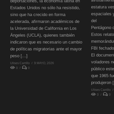
avistamient
deportaciones, la economía latina en
estatura ves
Estados Unidos no sólo ha resistido,
espaciales 
sino que ha crecido en forma
del
acelerada, afirmaron académicos de
Pentágono d
la Universidad de California en Los
Estos relat
Ángeles (UCLA), quienes también
memorándum
indicaron que es necesario un cambio
FBI fechado
de políticas migratorias ante el mayor
El document
peso […]
voladores no
Ulises Carrillo
9 MAYO, 2026
0
0
público este
que 1965 fu
produjeron 
Ulises Carrillo
0
0