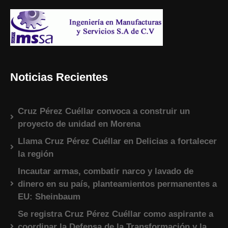
Noticias Recientes
Cruz Pérez Cuéllar convoca a construir un
proyecto de unidad en Morena
Llama Cruz Pérez Cuéllar en Delicias a fortalecer
la región
Incautar armas, combatir narco y lavado de
dinero en su país, planteamientos permanentes a
EU: Sheinbaum
Se registra Cruz Pérez Cuéllar como aspirante a
coordinar la Defensa de la Transformación y la