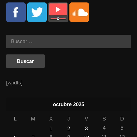
[wpdts]
octubre 2025
L
M
X
J
V
S
D
4
5
1
2
3