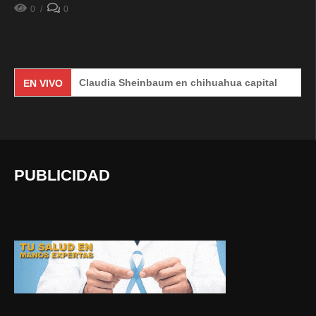
0
0
Claudia Sheinbaum en chihuahua capital
#En
EN VIVO
PUBLICIDAD