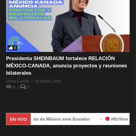
0
Presidenta SHEINBAUM fortalece RELACIÓN
MÉXICO-CANADA, anuncia proyectos y reuniones
bilaterales
Ulises Carrillo
20 JUNIO, 2025
0
0
 por demanda de México ante Ecuador
#EnVivo | Demanda d
EN VIVO