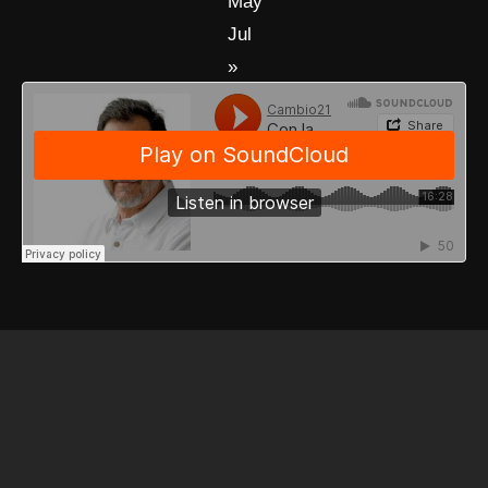
May
Jul
»