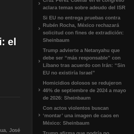
Cruz Pérez Cuéllar en el congreso
aclara temas sobre adeudo del ISR
Si EU no entrega pruebas contra
Rubén Rocha, México rechazará
solicitud con fines de extradición:
: el
Sheinbaum
Trump advierte a Netanyahu que
debe ser “más responsable” con
Líbano tras acuerdo con Irán: “Sin
EU no existiría Israel”
Homicidios dolosos se redujeron
46% de septiembre de 2024 a mayo
de 2026: Sheinbaum
Con actos violentos buscan
‘montar’ una imagen de caos en
México: Sheinbaum
hua, José
Trump afirma que podría no