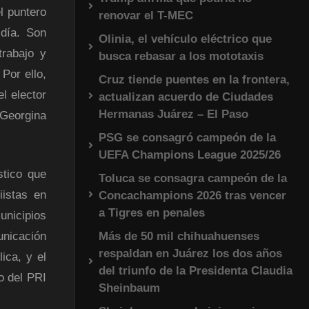
l puntero
renovar el T-MEC
día.
Son
Olinia, el vehículo eléctrico que
trabajo y
busca rebasar a los mototaxis
Por ello,
Cruz tiende puentes en la frontera,
l elector
actualizan acuerdo de Ciudades
Hermanas Juárez – El Paso
 Georgina
PSG se consagró campeón de la
UEFA Champions League 2025/26
stico que
Toluca se consagra campeón de la
iistas en
Concachampions 2026 tras vencer
a Tigres en penales
unicipios
Más de 50 mil chihuahuenses
unicación
respaldan en Juárez los dos años
ica, y el
del triunfo de la Presidenta Claudia
o del PRI
Sheinbaum