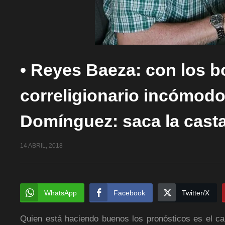
• Reyes Baeza: con los bon
correligionario incómodo 
Domínguez: saca la casta
14 ABRIL, 2018
WhatsApp
Facebook
Twitter/X
Quien está haciendo buenos los pronósticos es el c