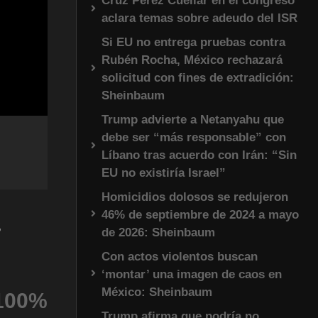
Cruz Pérez Cuéllar en el congreso
aclara temas sobre adeudo del ISR
Si EU no entrega pruebas contra
Rubén Rocha, México rechazará
solicitud con fines de extradición:
Sheinbaum
Trump advierte a Netanyahu que
debe ser “más responsable” con
Líbano tras acuerdo con Irán: “Sin
EU no existiría Israel”
Homicidios dolosos se redujeron
46% de septiembre de 2024 a mayo
s
de 2026: Sheinbaum
Con actos violentos buscan
‘montar’ una imagen de caos en
México: Sheinbaum
100%
Trump afirma que podría no