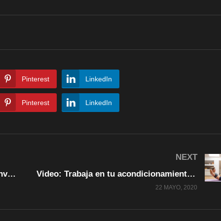
Pinterest
LinkedIn
Pinterest
LinkedIn
NEXT
Video: El Gobierno de Chihuahua convocó Foro sobre Crisis Sanitaria y Económica covid19
Video: Trabaja en tu acondicionamiento físico con las rutinas que tiene preparada para ti Alejandra Porras.
22 MAYO, 2020