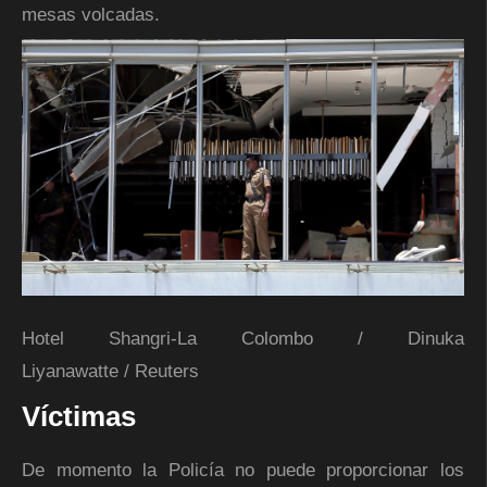
mesas volcadas.
Hotel Shangri-La Colombo
/
Dinuka
Liyanawatte
/
Reuters
Víctimas
De momento la Policía no puede proporcionar los