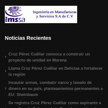
Noticias Recientes
Cruz Pérez Cuéllar convoca a construir un
proyecto de unidad en Morena
Llama Cruz Pérez Cuéllar en Delicias a fortalecer
la región
Incautar armas, combatir narco y lavado de
dinero en su país, planteamientos permanentes a
EU: Sheinbaum
Se registra Cruz Pérez Cuéllar como aspirante a