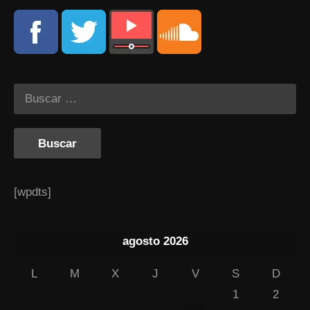
[wpdts]
agosto 2026
L
M
X
J
V
S
D
1
2