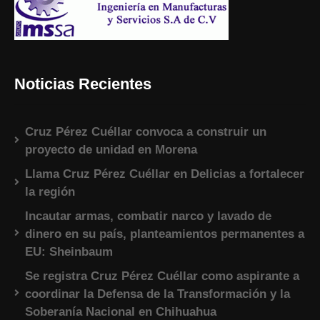
Noticias Recientes
Cruz Pérez Cuéllar convoca a construir un
proyecto de unidad en Morena
Llama Cruz Pérez Cuéllar en Delicias a fortalecer
la región
Incautar armas, combatir narco y lavado de
dinero en su país, planteamientos permanentes a
EU: Sheinbaum
Se registra Cruz Pérez Cuéllar como aspirante a
coordinar la Defensa de la Transformación y la
Soberanía Nacional en Chihuahua