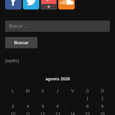
[wpdts]
agosto 2026
L
M
X
J
V
S
D
1
2
3
4
5
6
7
8
9
10
11
12
13
14
15
16