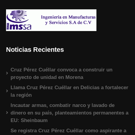
Noticias Recientes
Cruz Pérez Cuéllar convoca a construir un
proyecto de unidad en Morena
Llama Cruz Pérez Cuéllar en Delicias a fortalecer
la región
Incautar armas, combatir narco y lavado de
dinero en su país, planteamientos permanentes a
EU: Sheinbaum
Se registra Cruz Pérez Cuéllar como aspirante a