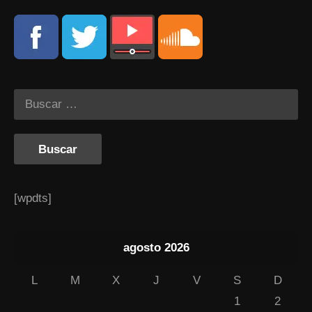
[wpdts]
agosto 2026
L
M
X
J
V
S
D
1
2