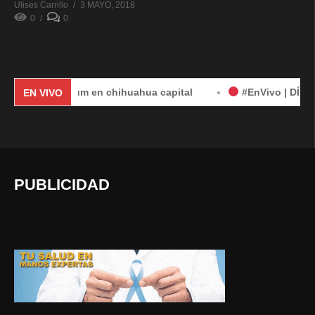
Ulises Carrillo
3 MAYO, 2018
0
0
a Sheinbaum en chihuahua capital
#EnVivo | DÍA 2: Aud
EN VIVO
PUBLICIDAD