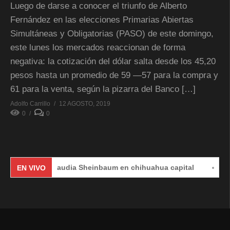
Luego de darse a conocer el triunfo de Alberto
Fernández en las elecciones Primarias Abiertas
Simultáneas y Obligatorias (PASO) de este domingo,
este lunes los mercados reaccionan de forma
negativa: la cotización del dólar salta desde los 45,20
pesos hasta un promedio de 59 —57 para la compra y
61 para la venta, según la pizarra del Banco […]
Adolfo Carrillo
12 AGOSTO, 2019
0
0
Claudia Sheinbaum en chihuahua capital
#EnVivo
EN VIVO