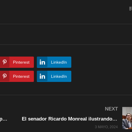
Pinterest
LinkedIn
Pinterest
LinkedIn
NEXT
Blinken viaja a China para solicitar apoyo vs Rusia, observe el trato que le dieron
El senador Ricardo Monreal ilustrando en materia de amparo por reformas a esa ley
3 MAYO, 2024