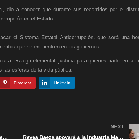
l, dio a conocer que durante sus recorridos por el distri
orrupción en el Estado.
acar el Sistema Estatal Anticorrupción, que será una he
ementos que se encuentren en los gobiernos.
 busca es algo elemental, justicia para quienes padecen la c
las esferas de la vida pública.
Pinterest
LinkedIn
NEXT
Corrupción y malos gobiernos mantienen en crisis de falta de agua a los ciudadanos: Cruz Pérez Cuellar
Reyes Baeza apoyará a la Industria Manufacturera y de Exportación