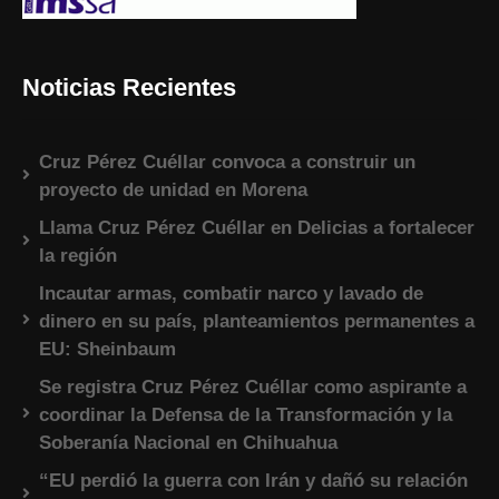
Noticias Recientes
Cruz Pérez Cuéllar convoca a construir un
proyecto de unidad en Morena
Llama Cruz Pérez Cuéllar en Delicias a fortalecer
la región
Incautar armas, combatir narco y lavado de
dinero en su país, planteamientos permanentes a
EU: Sheinbaum
Se registra Cruz Pérez Cuéllar como aspirante a
coordinar la Defensa de la Transformación y la
Soberanía Nacional en Chihuahua
“EU perdió la guerra con Irán y dañó su relación