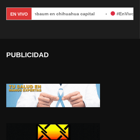
ia Sheinbaum en chihuahua capital
#EnVivo | DÍA 2: Aud
EN VIVO
PUBLICIDAD