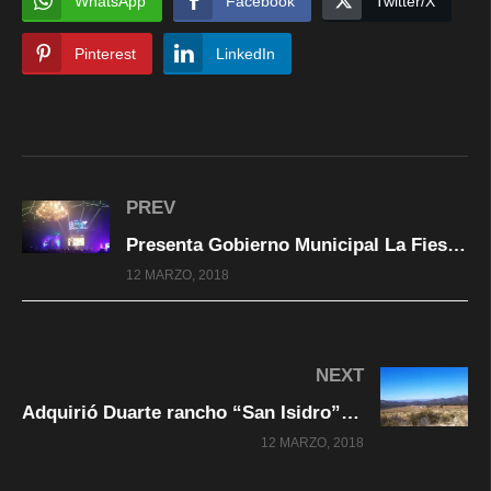
WhatsApp
Facebook
Twitter/X
Pinterest
LinkedIn
PREV
Presenta Gobierno Municipal La Fiesta del Siglo a más de mil 200 personas
12 MARZO, 2018
NEXT
Adquirió Duarte rancho “San Isidro” durante su mandato como gobernador:FGE
12 MARZO, 2018