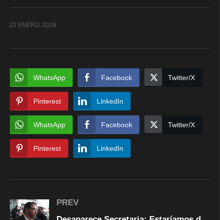
22 ENERO, 2019
WhatsApp
Facebook
Twitter/X
Pinterest
LinkedIn
WhatsApp
Facebook
Twitter/X
Pinterest
LinkedIn
PREV
Desaparece Secretaria: Estaríamos de acuerdo si fuese por austeridad: Colunga