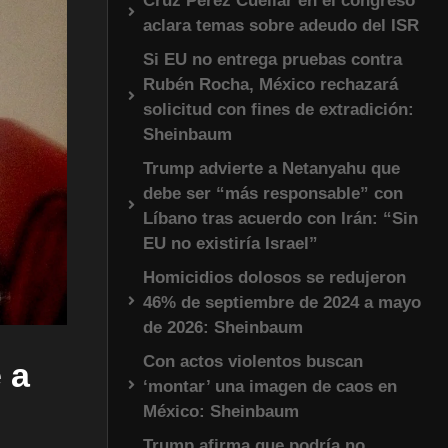
Cruz Pérez Cuéllar en el congreso
aclara temas sobre adeudo del ISR
Si EU no entrega pruebas contra
Rubén Rocha, México rechazará
solicitud con fines de extradición:
Sheinbaum
Trump advierte a Netanyahu que
debe ser “más responsable” con
Líbano tras acuerdo con Irán: “Sin
EU no existiría Israel”
Homicidios dolosos se redujeron
46% de septiembre de 2024 a mayo
de 2026: Sheinbaum
Con actos violentos buscan
 a
‘montar’ una imagen de caos en
México: Sheinbaum
Trump afirma que podría no