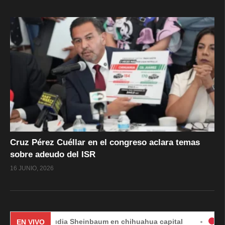
Cruz Pérez Cuéllar en el congreso aclara temas
sobre adeudo del ISR
16 JUNIO, 2026
Claudia Sheinbaum en chihuahua capital
#EnVivo | DÍ
EN VIVO