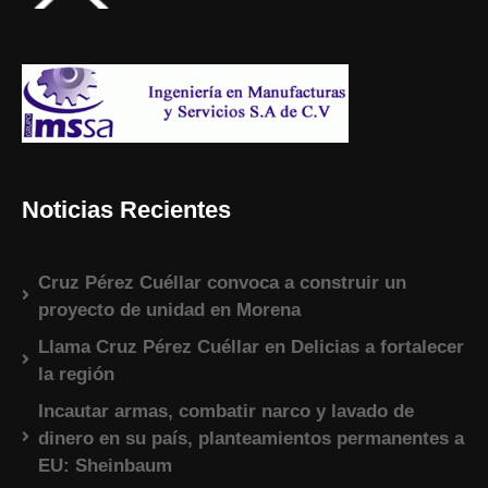
Noticias Recientes
Cruz Pérez Cuéllar convoca a construir un
proyecto de unidad en Morena
Llama Cruz Pérez Cuéllar en Delicias a fortalecer
la región
Incautar armas, combatir narco y lavado de
dinero en su país, planteamientos permanentes a
EU: Sheinbaum