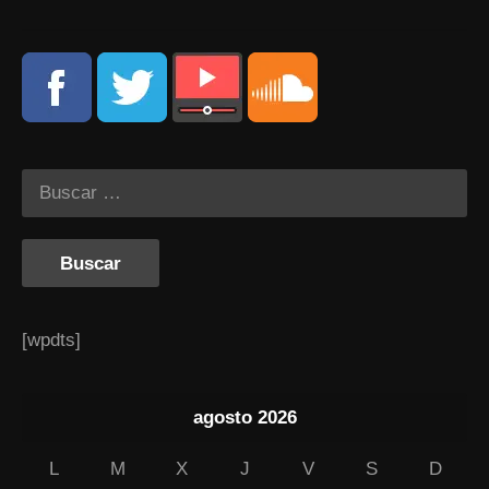
[wpdts]
agosto 2026
L
M
X
J
V
S
D