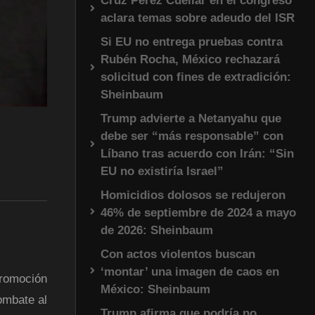
Cruz Pérez Cuéllar en el congreso
aclara temas sobre adeudo del ISR
Si EU no entrega pruebas contra
Rubén Rocha, México rechazará
solicitud con fines de extradición:
Sheinbaum
Trump advierte a Netanyahu que
debe ser “más responsable” con
Líbano tras acuerdo con Irán: “Sin
EU no existiría Israel”
Homicidios dolosos se redujeron
46% de septiembre de 2024 a mayo
de 2026: Sheinbaum
Con actos violentos buscan
‘montar’ una imagen de caos en
Promoción
México: Sheinbaum
ombate al
Trump afirma que podría no