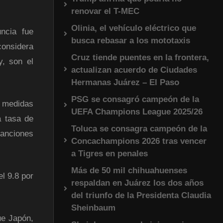
renovar el T-MEC
Olinia, el vehículo eléctrico que
ncia fue
busca rebasar a los mototaxis
considera
Cruz tiende puentes en la frontera,
y, son el
actualizan acuerdo de Ciudades
Hermanas Juárez – El Paso
PSG se consagró campeón de la
s medidas
UEFA Champions League 2025/26
a tasa de
Toluca se consagra campeón de la
sanciones
Concachampions 2026 tras vencer
a Tigres en penales
Más de 50 mil chihuahuenses
l 9.8 por
respaldan en Juárez los dos años
del triunfo de la Presidenta Claudia
Sheinbaum
ue Japón,