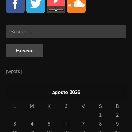
[wpdts]
agosto 2026
L
M
X
J
V
S
D
1
2
3
4
5
6
7
8
9