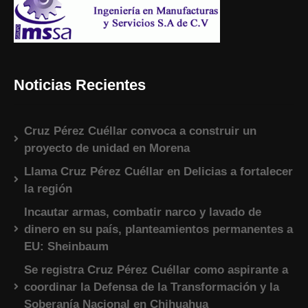
Noticias Recientes
Cruz Pérez Cuéllar convoca a construir un
proyecto de unidad en Morena
Llama Cruz Pérez Cuéllar en Delicias a fortalecer
la región
Incautar armas, combatir narco y lavado de
dinero en su país, planteamientos permanentes a
EU: Sheinbaum
Se registra Cruz Pérez Cuéllar como aspirante a
coordinar la Defensa de la Transformación y la
Soberanía Nacional en Chihuahua