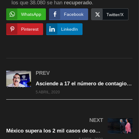
los que 38.080 se han
recuperado
.
WhatsApp
Facebook
Twitter/X
Pinterest
LinkedIn
PREV
Asciende a 17 el número de contagios confirmados por COVID-19 en Chihuahua
5 ABRIL, 2020
NEXT
México supera los 2 mil casos de covid-19; hay 94 muertos