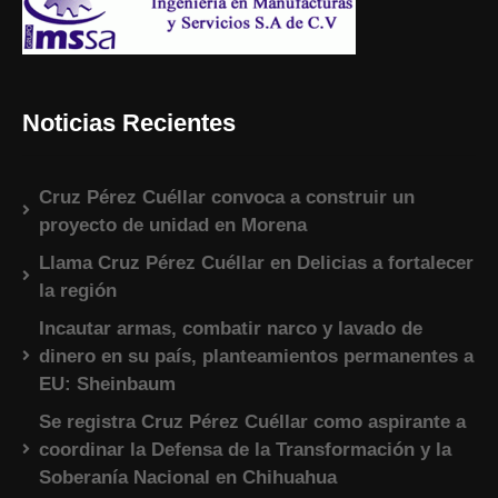
Noticias Recientes
Cruz Pérez Cuéllar convoca a construir un
proyecto de unidad en Morena
Llama Cruz Pérez Cuéllar en Delicias a fortalecer
la región
Incautar armas, combatir narco y lavado de
dinero en su país, planteamientos permanentes a
EU: Sheinbaum
Se registra Cruz Pérez Cuéllar como aspirante a
coordinar la Defensa de la Transformación y la
Soberanía Nacional en Chihuahua