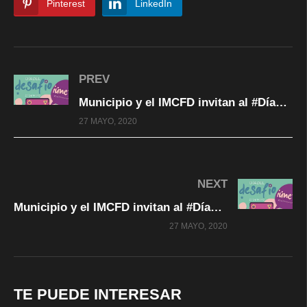
Pinterest
LinkedIn
PREV
Municipio y el IMCFD invitan al #DíadelDesafioMX20. (Primera clase de #Yoga) Transmisión en VIVO
27 MAYO, 2020
NEXT
Municipio y el IMCFD invitan al #DíadelDesafioMX20. (Tercera clase Antonio Cano / Entrenamiento funcional) Transmisión en VIVO
27 MAYO, 2020
TE PUEDE INTERESAR