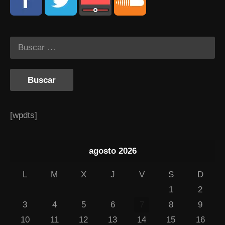
[wpdts]
agosto 2026
L
M
X
J
V
S
D
1
2
3
4
5
6
7
8
9
10
11
12
13
14
15
16