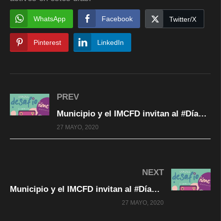
WhatsApp
Facebook
Twitter/X
Pinterest
LinkedIn
PREV
Municipio y el IMCFD invitan al #DíadelDesafioMX20. (Tercera clase Antonio Cano / Entrenamiento funcional) Transmisión en VIVO
27 MAYO, 2020
NEXT
Municipio y el IMCFD invitan al #DíadelDesafioMX20. (Clase de zumba a cargo de Nancy Morales ) Transmisión en VIVO 100%
27 MAYO, 2020