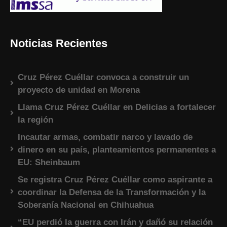
Noticias Recientes
Cruz Pérez Cuéllar convoca a construir un
proyecto de unidad en Morena
Llama Cruz Pérez Cuéllar en Delicias a fortalecer
la región
Incautar armas, combatir narco y lavado de
dinero en su país, planteamientos permanentes a
EU: Sheinbaum
Se registra Cruz Pérez Cuéllar como aspirante a
coordinar la Defensa de la Transformación y la
Soberanía Nacional en Chihuahua
“EU perdió la guerra con Irán y dañó su relación