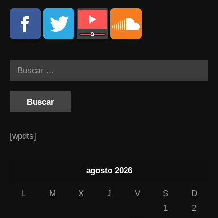
[wpdts]
agosto 2026
L
M
X
J
V
S
D
1
2