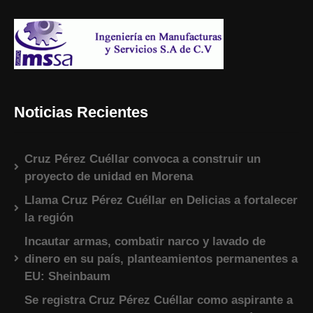
Noticias Recientes
Cruz Pérez Cuéllar convoca a construir un
proyecto de unidad en Morena
Llama Cruz Pérez Cuéllar en Delicias a fortalecer
la región
Incautar armas, combatir narco y lavado de
dinero en su país, planteamientos permanentes a
EU: Sheinbaum
Se registra Cruz Pérez Cuéllar como aspirante a