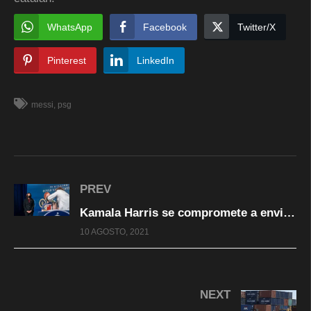
WhatsApp
Facebook
Twitter/X
Pinterest
LinkedIn
messi
psg
PREV
Kamala Harris se compromete a enviar más vacunas a México, tras llamada con AMLO
10 AGOSTO, 2021
NEXT